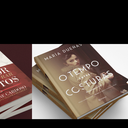
O tempo entre 
atos 
costuras
eto 
2017