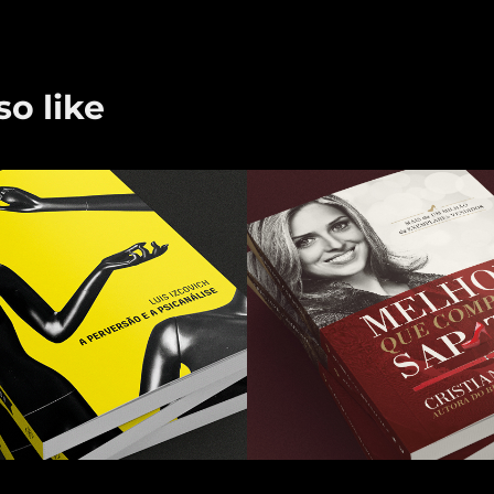
o like
versão e a 
Melhor que 
nálise
comprar sap
• Capa e proj
gráfico
2015