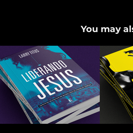
You may als
Liderando como 
A per
Jesus
psica
2019
2019